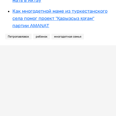
мать в Актау
Как многодетной маме из туркестанского
села помог проект "Қарызсыз қоғам"
партии AMANAT
Петропавловск
ребенок
многодетная семья