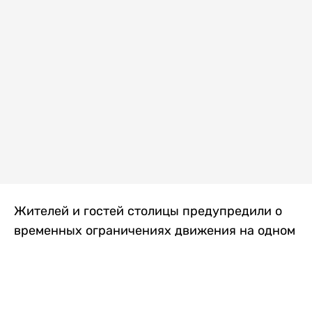
Жителей и гостей столицы предупредили о
временных ограничениях движения на одном
из самых загруженных проспектов города.
Причиной станут дорожные работы, которые
продлятся два дня, передает
Liter.kz
.