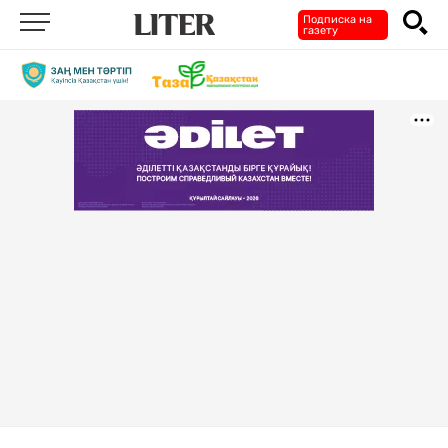
Подписка на
газету