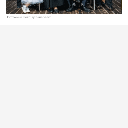
Источник фото: qaz-media.kz