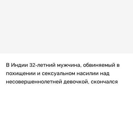
В Индии 32-летний мужчина, обвиняемый в
похищении и сексуальном насилии над
несовершеннолетней девочкой, скончался
после того, как разъяренная толпа жестоко
избила его в. Полиция сообщила об аресте
восьми человек, причастных к нападению,
передает
Liter.kz
со ссылкой на
news9live
.
Местные жители рассказали, что