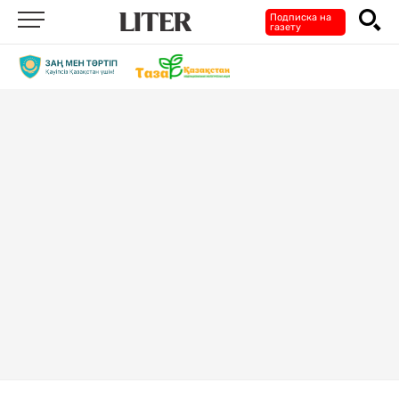
Подписка на
газету