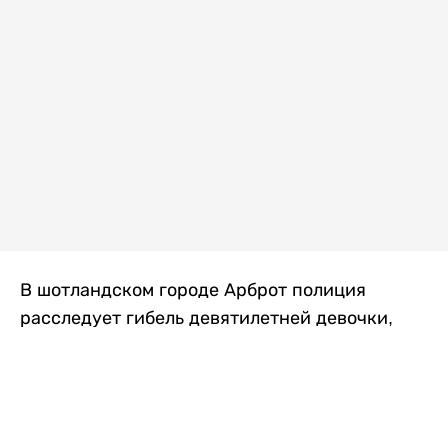
В шотландском городе Арброт полиция
расследует гибель девятилетней девочки,
которую нашли с тяжелыми травмами в
промышленной зоне, где семья разбила
палаточный лагерь. По подозрению в
убийстве ребенка задержан ее 35-летний