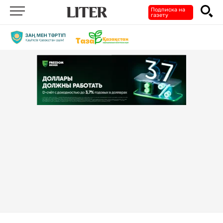
Подписка на
газету