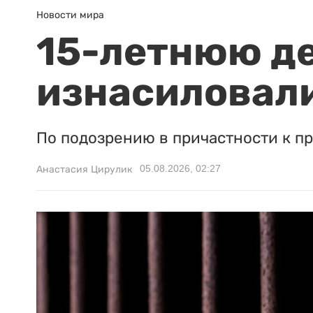
Новости мира
15-летнюю д
изнасиловали
По подозрению в причастности к п
05.08.2026, 02:27
Анастасия Цирулик