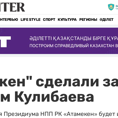
НТЕРВЬЮ
LIFE STYLE
СПОРТ
КУЛЬТУРА
РЕГИОНЫ
ӘДІЛЕТ
кен" сделали з
ом Кулибаева
я Президиума НПП РК «Атамекен» будет 