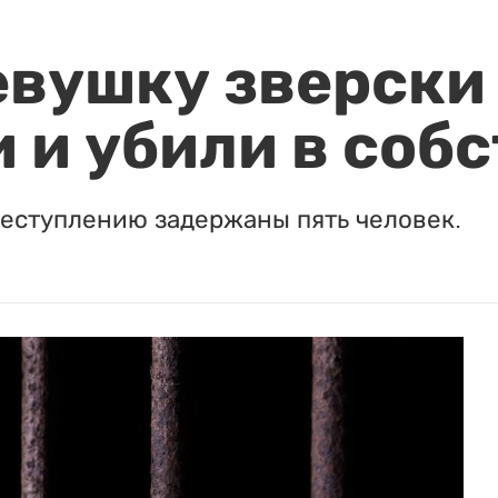
евушку зверски
 и убили в соб
реступлению задержаны пять человек.