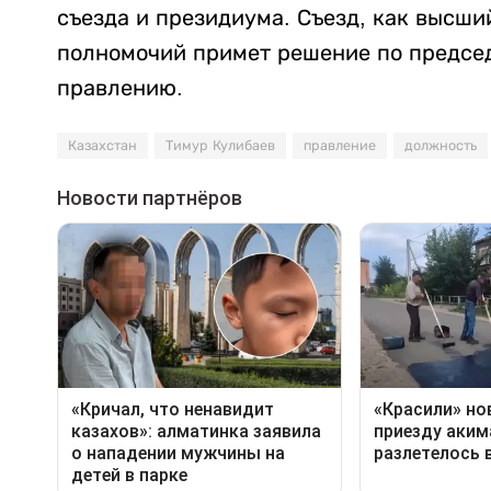
съезда и президиума. Съезд, как высши
полномочий примет решение по председ
правлению.
Казахстан
Тимур Кулибаев
правление
должность