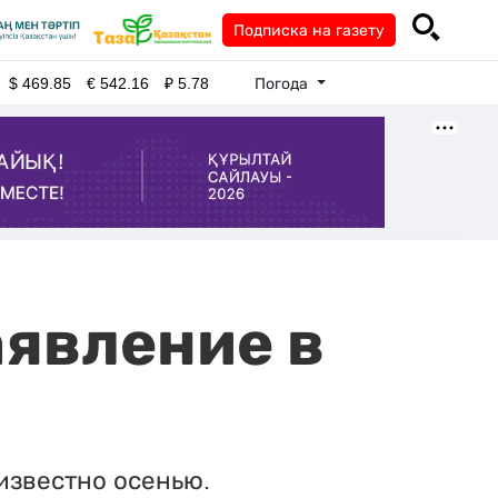
Подписка на газету
Погода
$
469.85
€
542.16
₽
5.78
аявление в
известно осенью.