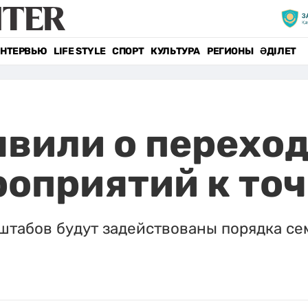
НТЕРВЬЮ
LIFE STYLE
СПОРТ
КУЛЬТУРА
РЕГИОНЫ
ӘДІЛЕТ
явили о переход
роприятий к то
штабов будут задействованы порядка се