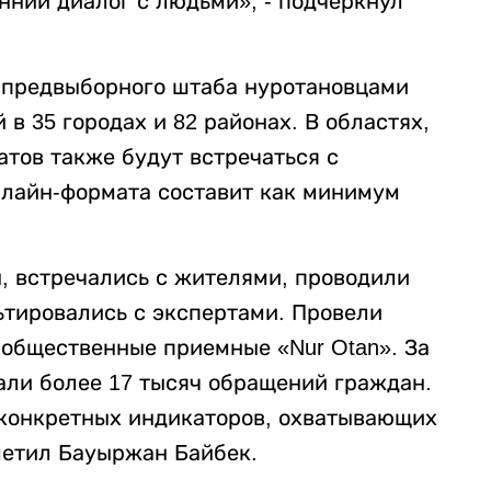
нний диалог с людьми», - подчеркнул
о предвыборного штаба нуротановцами
в 35 городах и 82 районах. В областях,
атов также будут встречаться с
нлайн-формата составит как минимум
, встречались с жителями, проводили
ьтировались с экспертами. Провели
 общественные приемные «Nur Otan». За
ли более 17 тысяч обращений граждан.
 конкретных индикаторов, охватывающих
метил Бауыржан Байбек.