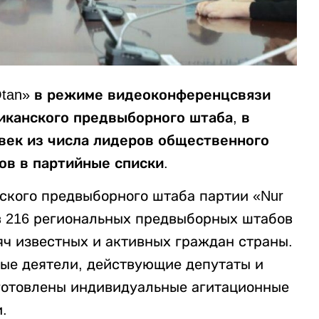
Otan» в режиме видеоконференцсвязи
иканского предвыборного штаба, в
овек из числа лидеров общественного
ов в партийные списки.
ского предвыборного штаба партии «Nur
в 216 региональных предвыборных штабов
яч известных и активных граждан страны.
ые деятели, действующие депутаты и
дготовлены индивидуальные агитационные
.