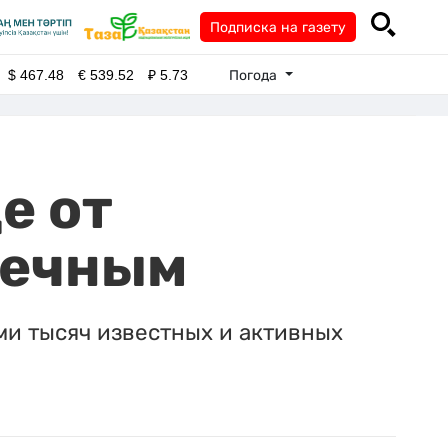
Подписка на газету
Погода
$
467.48
€
539.52
₽
5.73
е от
чечным
ми тысяч известных и активных