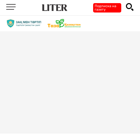
Подписка на
газету