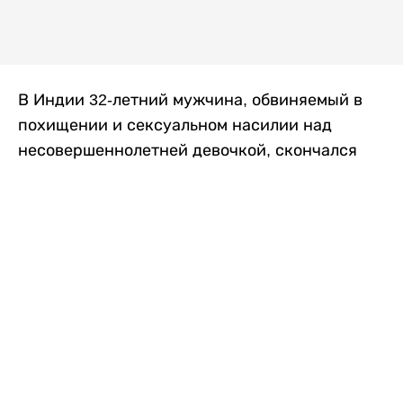
В Индии 32-летний мужчина, обвиняемый в
похищении и сексуальном насилии над
несовершеннолетней девочкой, скончался
после того, как разъяренная толпа жестоко
избила его в. Полиция сообщила об аресте
восьми человек, причастных к нападению,
передает
Liter.kz
со ссылкой на
news9live
.
Местные жители рассказали, что
обвиняемый, Мохаммад Эмроз, похитил
школьницу и держал ее взаперти в своем
доме два дня. Семья искала ее повсюду, но не
смогла найти никаких следов. Спустя