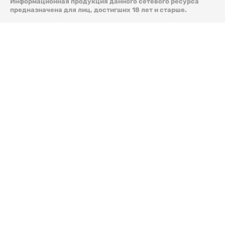
Информационная продукция данного сетевого ресурса
предназначена для лиц, достигших 18 лет и старше.
© 2026 Liter.kz. Все права защищены.
Скачать
электронную версию газеты Liter.kz № 88 от 8 авг.