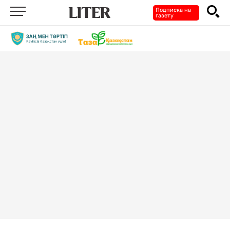
Подписка на
газету