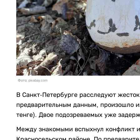
Фото: pixabay.com
В Санкт-Петербурге расследуют жесток
предварительным данным, произошло из-
тенге). Двое подозреваемых уже задер
Между знакомыми вспыхнул конфликт из
Красносельском районе. По предварит