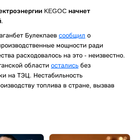
лектроэнергии KEGOC начнет
.
маганбет Булекпаев
сообщил
о
производственные мощности ради
ства расходовалось на это - неизвестно.
танской области
остались
без
ки на ТЭЦ. Нестабильность
оизводству топлива в стране, вызвав