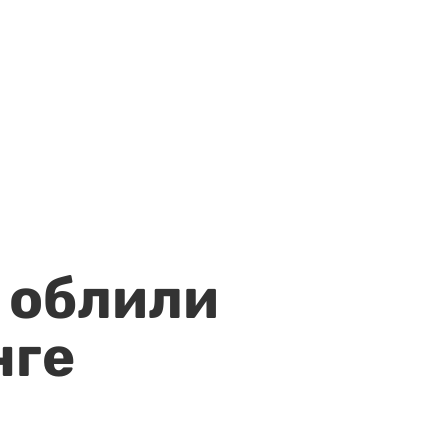
 облили
нге