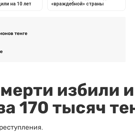
ионов тенге
ье
мерти избили и
за 170 тысяч те
реступления.