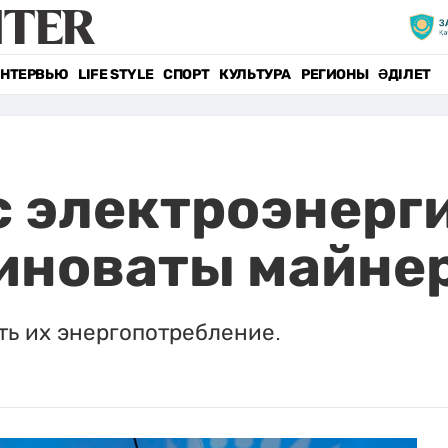
НТЕРВЬЮ
LIFE STYLE
СПОРТ
КУЛЬТУРА
РЕГИОНЫ
ӘДІЛЕТ
с электроэнерг
виноваты майне
ь их энергопотребление.