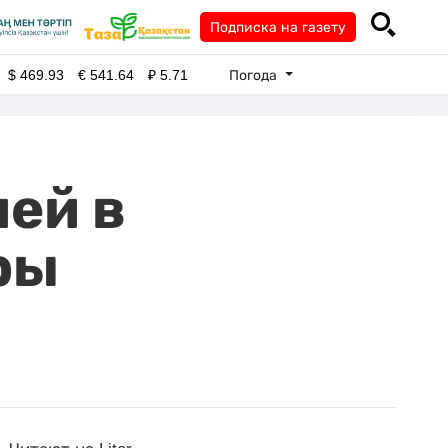
Подписка на газету
Погода
$
469.93
€
541.64
₽
5.71
ией в
ры