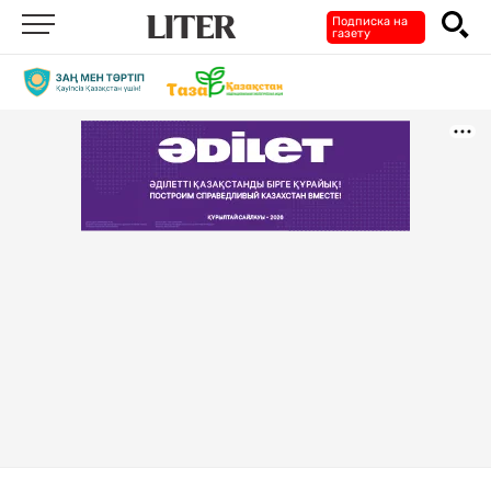
Подписка на
газету