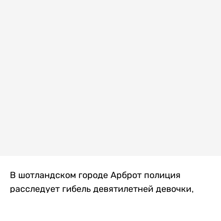
В шотландском городе Арброт полиция
расследует гибель девятилетней девочки,
которую нашли с тяжелыми травмами в
промышленной зоне, где семья разбила