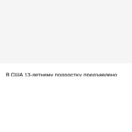
В США 13-летнему подростку предъявлено
обвинение в убийстве второй степени после
гибели его 14-летней сводной сестры. По
версии следствия, трагедия произошла
вскоре после ссоры между детьми, передает
Liter.kz
со ссылкой на
kmph.com
.
Как сообщили в полиции, девочка получила