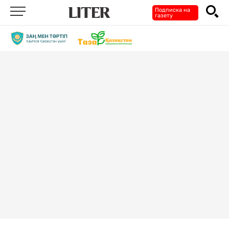
Подписка на
газету