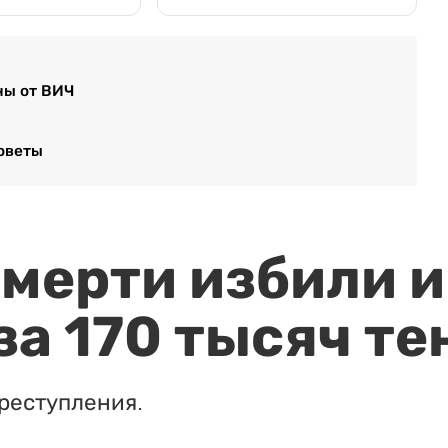
ны от ВИЧ
советы
мерти избили и
за 170 тысяч те
реступления.