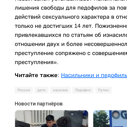
лишения свободы для педофилов за по
действий сексуального характера в отн
только не достигших 14 лет. Пожизнен
привлекавшихся по статьям об изнасил
отношении двух и более несовершенноле
преступление сопряжено с совершением
преступления».
Читайте также:
Насильники и педофилы
Россия
дети
насилие
Педофил
Путин