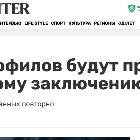
НТЕРВЬЮ
LIFE STYLE
СПОРТ
КУЛЬТУРА
РЕГИОНЫ
ӘДІЛЕТ
офилов будут п
ому заключени
енных повторно.