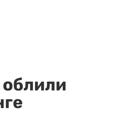
 облили
нге