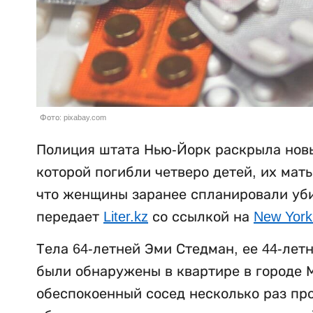
Фото: pixabay.com
Полиция штата Нью-Йорк раскрыла новы
которой погибли четверо детей, их мат
что женщины заранее спланировали убий
передает
Liter.kz
со ссылкой на
New York
Тела 64-летней Эми Стедман, ее 44-лет
были обнаружены в квартире в городе М
обеспокоенный сосед несколько раз пр