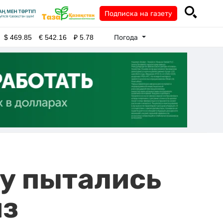
Подписка на газету
Погода
$
469.85
€
542.16
₽
5.78
у пытались
из