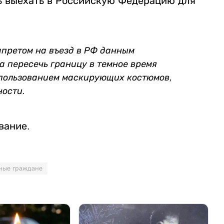
ь выехать в Российскую Федерацию для
запретом на въезд в РФ данным
 пересечь границу в темное время
использованием маскирующих костюмов,
ности.
вание.
ные граждане