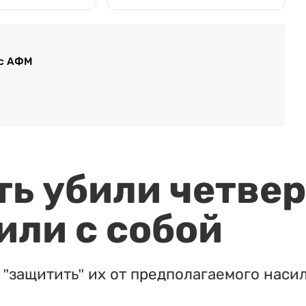
ос АФМ
ть убили четвер
или с собой
"защитить" их от предполагаемого насил