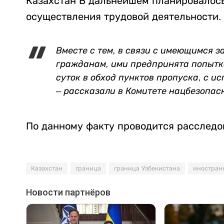
Казахстан В дальнейшем планировалос
осуществления трудовой деятельности.
Вместе с тем, в связи с имеющимся 
гражданам, ими предпринята попытка
суток в обход пунктов пропуска, с 
– рассказали в Комитете нацбезопас
По данному факту проводится расследо
Казахстан
граница
граница Узбекистана
иностран