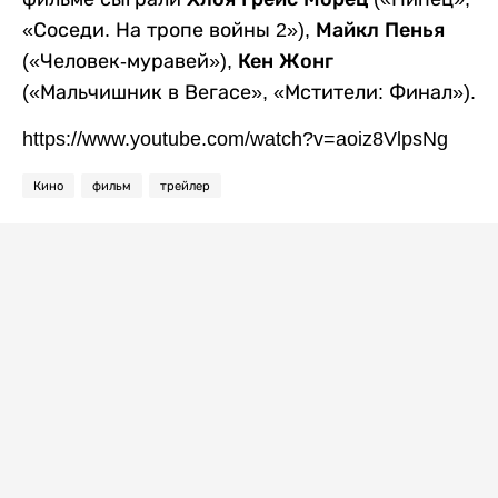
«Соседи. На тропе войны 2»),
Майкл Пенья
(«Человек-муравей»),
Кен Жонг
(«Мальчишник в Вегасе», «Мстители: Финал»).
https://www.youtube.com/watch?v=aoiz8VlpsNg
Кино
фильм
трейлер