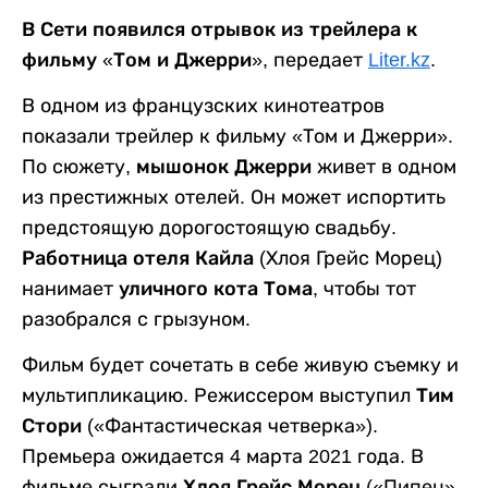
В Сети появился отрывок из трейлера к
фильму «Том и Джерри»,
передает
Liter.kz
.
В одном из французских кинотеатров
показали трейлер к фильму «Том и Джерри».
По сюжету,
мышонок Джерри
живет в одном
из престижных отелей. Он может испортить
предстоящую дорогостоящую свадьбу.
Работница отеля Кайла
(Хлоя Грейс Морец)
нанимает
уличного кота Тома
, чтобы тот
разобрался с грызуном.
Фильм будет сочетать в себе живую съемку и
мультипликацию. Режиссером выступил
Тим
Стори
(«Фантастическая четверка»).
Премьера ожидается 4 марта 2021 года. В
фильме сыграли
Хлоя Грейс Морец
(«Пипец»,