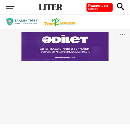
Подписка на
газету