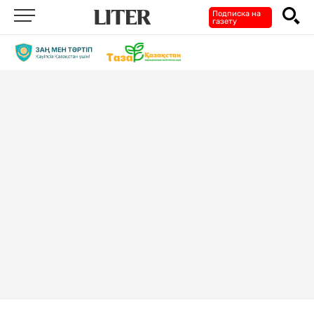
Подписка на
газету