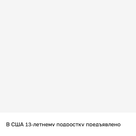
В США 13-летнему подростку предъявлено
обвинение в убийстве второй степени после