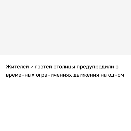
Жителей и гостей столицы предупредили о
временных ограничениях движения на одном
из самых загруженных проспектов города.
Причиной станут дорожные работы, которые
продлятся два дня, передает
Liter.kz
.
По информации городских служб, с 7 по 8
августа на проспекте Кабанбай батыра
пройдет ремонт дорожного покрытия. В связи