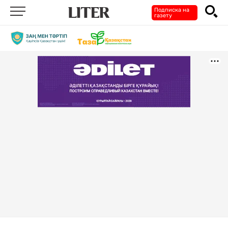
Подписка на
газету