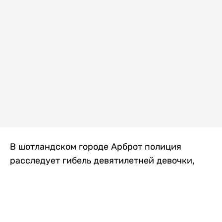
В шотландском городе Арброт полиция
расследует гибель девятилетней девочки,
которую нашли с тяжелыми травмами в
промышленной зоне, где семья разбила
палаточный лагерь. По подозрению в
убийстве ребенка задержан ее 35-летний