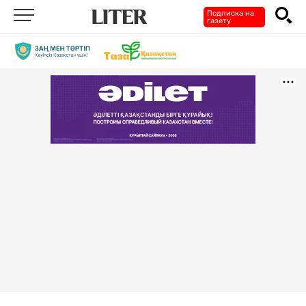
Подписка на
газету