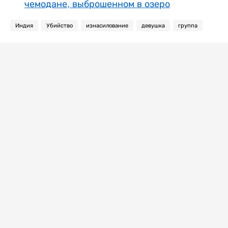
чемодане, выброшенном в озеро
Индия
Убийство
изнасилование
девушка
группа