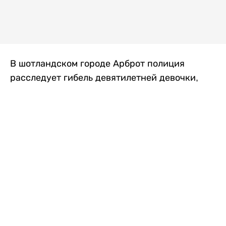
В шотландском городе Арброт полиция
расследует гибель девятилетней девочки,
которую нашли с тяжелыми травмами в
промышленной зоне, где семья разбила
палаточный лагерь. По подозрению в
убийстве ребенка задержан ее 35-летний
отец, передает
Liter.kz
со ссылкой на
The Sun
.
По данным полиции, семья из Западного
Йоркшира приехала в Арброт и разбила
палатку на территории заброшенной
промышленной зоны неподалеку от пляжа.