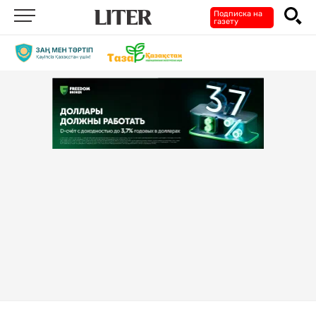
Подписка на
газету