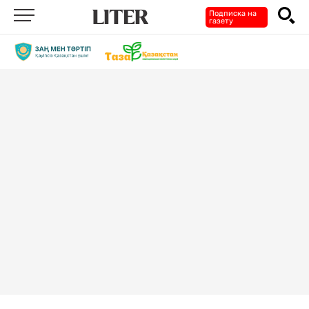
Подписка на
газету