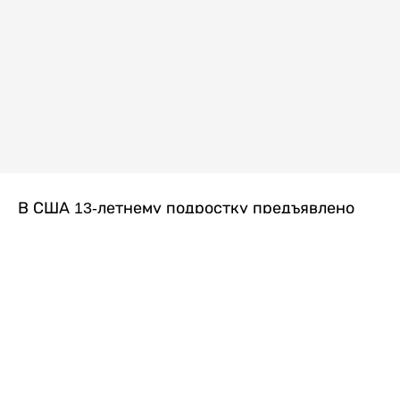
В США 13-летнему подростку предъявлено
обвинение в убийстве второй степени после
гибели его 14-летней сводной сестры. По
версии следствия, трагедия произошла
вскоре после ссоры между детьми, передает
Liter.kz
со ссылкой на
kmph.com
.
Как сообщили в полиции, девочка получила
огнестрельное ранение в голову. Она