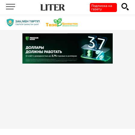
Подписка на
газету