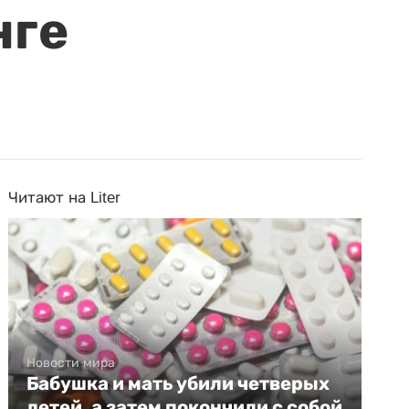
нге
Читают на Liter
Новости мира
Бабушка и мать убили четверых
детей, а затем покончили с собой