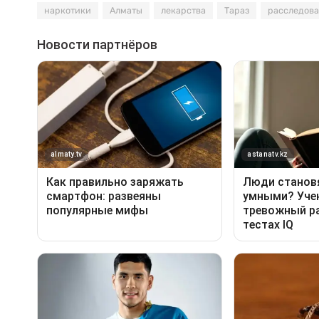
наркотики
Алматы
лекарства
Тараз
расследов