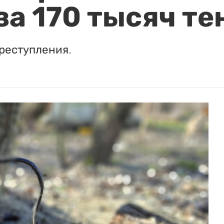
за 170 тысяч те
реступления.