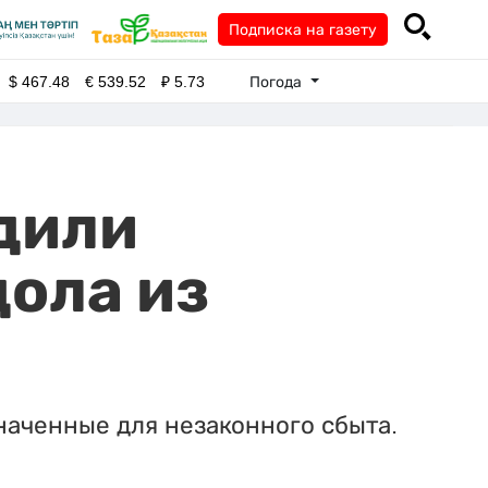
Подписка на газету
Погода
$
467.48
€
539.52
₽
5.73
дили
ола из
наченные для незаконного сбыта.