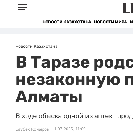
НОВОСТИ КАЗАХСТАНА
НОВОСТИ МИРА
И
Новости Казахстана
В Таразе род
незаконную п
Алматы
В ходе обыска одной из аптек горо
11.07.2025, 11:09
Баубек Коныров