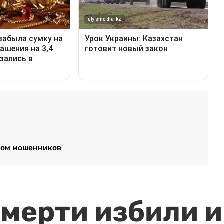
этом мошенников
мерти избили и