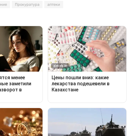
ание
Прокуратура
аптеки