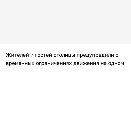
Жителей и гостей столицы предупредили о
временных ограничениях движения на одном
из самых загруженных проспектов города.
Причиной станут дорожные работы, которые
продлятся два дня, передает
Liter.kz
.
По информации городских служб, с 7 по 8
августа на проспекте Кабанбай батыра
пройдет ремонт дорожного покрытия. В связи
с этим движение будет частично ограничено