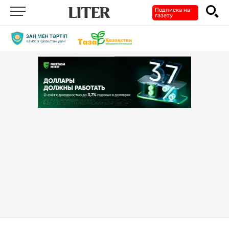
Подписка на
газету