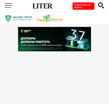
Подписка на
газету