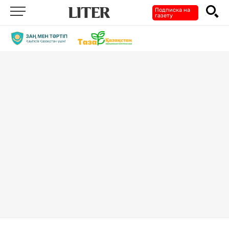
Подписка на
газету