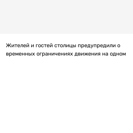
Жителей и гостей столицы предупредили о
временных ограничениях движения на одном
из самых загруженных проспектов города.
Причиной станут дорожные работы, которые
продлятся два дня, передает
Liter.kz
.
По информации городских служб, с 7 по 8
августа на проспекте Кабанбай батыра
пройдет ремонт дорожного покрытия. В связи
с этим движение будет частично ограничено
на участке от улицы Калкаман до улицы
Сарайшык. Полностью перекрывать дорогу не