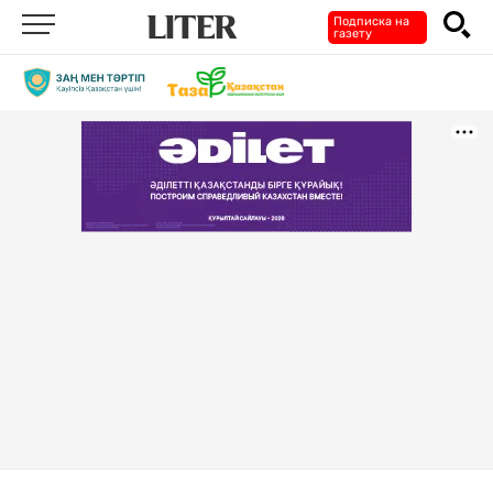
Подписка на
газету