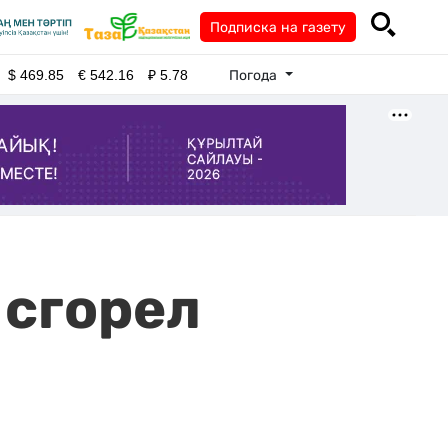
Подписка на газету
Погода
$
469.85
€
542.16
₽
5.78
 сгорел