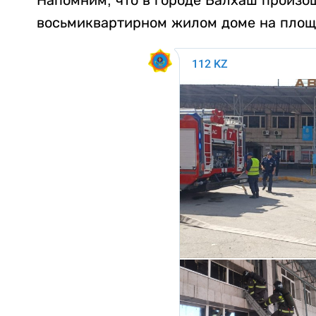
Напомним, что в городе Балхаш произо
восьмиквартирном жилом доме на площа