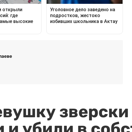
паеве
евушку зверски
 и убили в соб