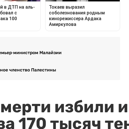
ремьер-министром Малайзии
вное членство Палестины
мерти избили и
за 170 тысяч те