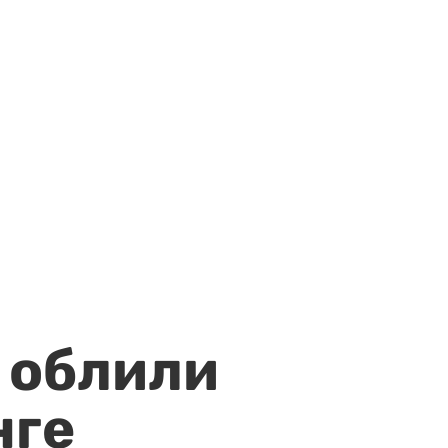
 облили
нге