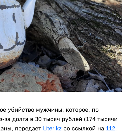
ое убийство мужчины, которое, по
за долга в 30 тысяч рублей (174 тысячи
жаны, передает
Liter.kz
со ссылкой на
112
.