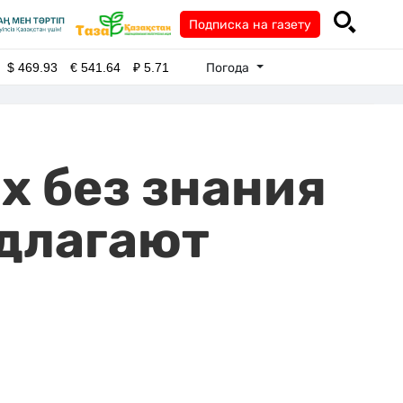
Подписка на газету
Погода
$
469.93
€
541.64
₽
5.71
ах без знания
едлагают