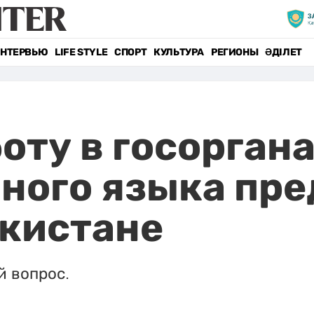
НТЕРВЬЮ
LIFE STYLE
СПОРТ
КУЛЬТУРА
РЕГИОНЫ
ӘДІЛЕТ
оту в госорган
ного языка пр
екистане
й вопрос.