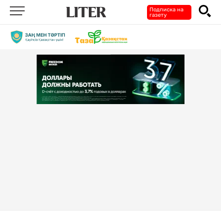
Подписка на
газету