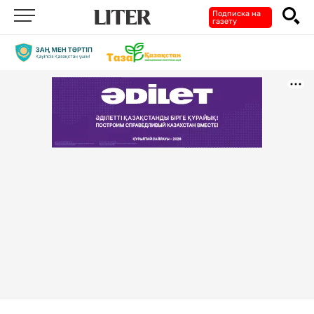
Подписка на
газету