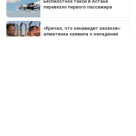
Предыдущая новость
Поездка в Тараз станет дольше: водителей
перенаправят на старый перевал
Деньги
За сколько продают и
покупают доллары в
обменниках Казахстана 6
августа