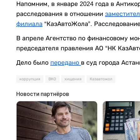
Напомним, в январе 2024 года в Антик
расследования в отношении
заместител
филиала
“КазАвтоЖола”. Расследование
В апреле Агентство по финансовому мо
председателя правления АО “НК КазАвт
Дело было
передано
в суд города Астан
коррупция
ВКО
хищения
Казавтожол