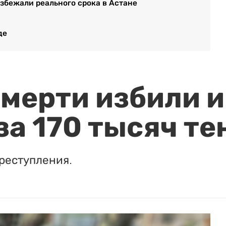
избежали реального срока в Астане
де
мерти избили и
за 170 тысяч те
реступления.