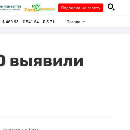
Подписка на газету
Погода
$
469.93
€
541.64
₽
5.71
О выявили