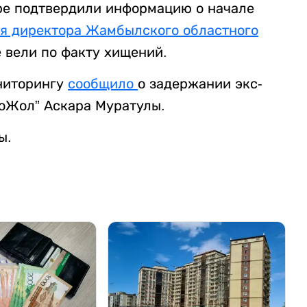
оре подтвердили информацию о начале
я директора Жамбылского областного
 вели по факту хищений.
ниторингу
сообщило
о задержании экс-
оЖол” Аскара Муратулы.
ы.