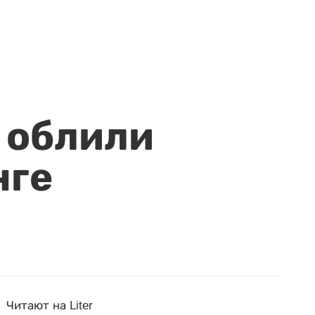
 облили
нге
Читают на Liter