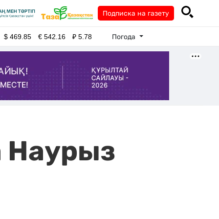
Подписка на газету
Погода
$
469.85
€
542.16
₽
5.78
 Наурыз