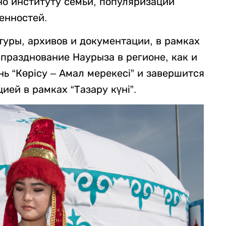
но институту семьи, популяризации
енностей.
уры, архивов и документации, в рамках
разднование Наурыза в регионе, как и
нь “Көрісу – Амал мерекесі” и завершится
ией в рамках “Тазару күні”.