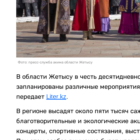
Фото: пресс-служба акима области Жетысу
В области Жетысу в честь десятидневн
запланированы различные мероприятия,
передает
Liter.kz
.
В регионе высадят около пяти тысяч са
благотворительные и экологические ак
концерты, спортивные состязания, выст