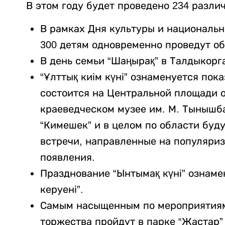
В этом году будет проведено 234 разли
В рамках Дня культуры и националь
300 детям одновременно проведут об
В день семьи “Шаңырақ” в Талдыкорг
“Ұлттық киім күні” ознаменуется по
состоится на Центральной площади о
краеведческом музее им. М. Тынышб
“Кимешек” и в целом по области буд
встречи, направленные на популяри
появления.
Празднование “Ынтымақ күні” ознам
керуені”.
Самым насыщенным по мероприятиям 
торжества пройдут в парке “Жастар”