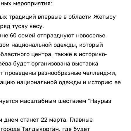
чных мероприятия:
ных традиций впервые в области Жетысу
ряд тұсау кесу.
ане 60 семей отпразднуют новоселье.
казом национальной одежды, который
бластного центра, также в историко-
аева будет организована выставка
ут проведены разнообразные челленджи,
зацию национальной одежды и историю ее
енуется масштабным шествием “Наурыз
днем станет 22 марта. Главные
 города Талдыкорган, где будет