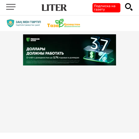
Подписка на
газету