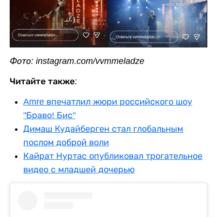
Фото: instagram.com/vvmmeladze
Читайте также:
Amre впечатлил жюри российского шоу
"Браво! Бис"
Димаш Кудайберген стал глобальным
послом доброй воли
Кайрат Нуртас опубликовал трогательное
видео с младшей дочерью