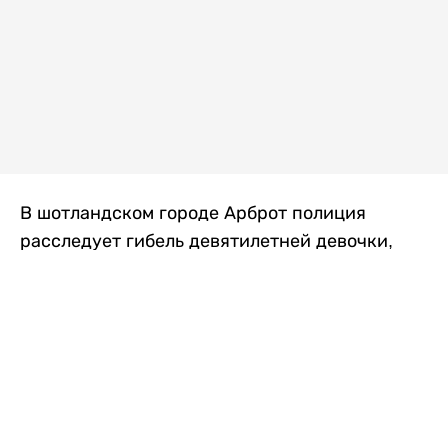
В шотландском городе Арброт полиция
расследует гибель девятилетней девочки,
которую нашли с тяжелыми травмами в
промышленной зоне, где семья разбила
палаточный лагерь. По подозрению в
убийстве ребенка задержан ее 35-летний
отец, передает
Liter.kz
со ссылкой на
The Sun
.
По данным полиции, семья из Западного