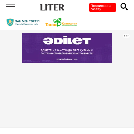
Подписка на
газету