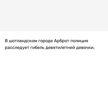
В шотландском городе Арброт полиция
расследует гибель девятилетней девочки,
которую нашли с тяжелыми травмами в
промышленной зоне, где семья разбила
палаточный лагерь. По подозрению в
убийстве ребенка задержан ее 35-летний
отец, передает
Liter.kz
со ссылкой на
The Sun
.
По данным полиции, семья из Западного
Йоркшира приехала в Арброт и разбила
палатку на территории заброшенной