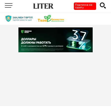
Подписка на
газету