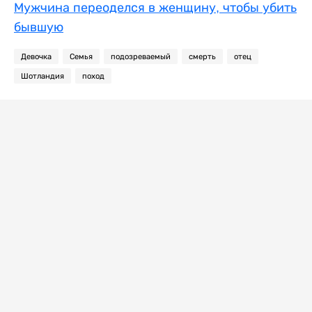
Мужчина переоделся в женщину, чтобы убить
бывшую
Девочка
Семья
подозреваемый
смерть
отец
Шотландия
поход