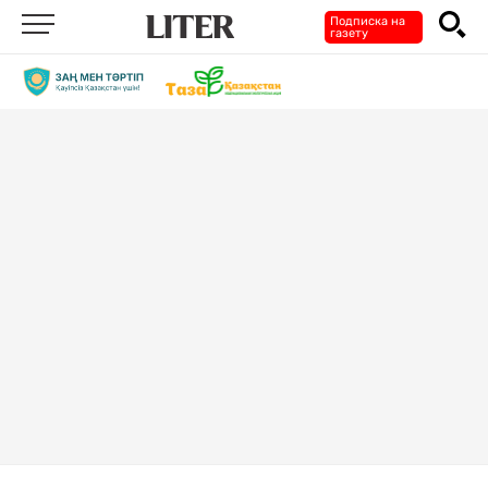
Подписка на
газету