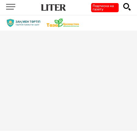
Подписка на
газету