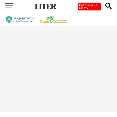
Подписка на
газету