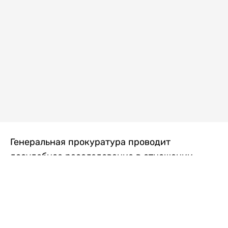
Генеральная прокуратура проводит
досудебное расследование в отношении
преступной группы, длительное время
занимавшейся экономической контрабандой
товаров из Китая в Казахстан, передает
Liter.kz
со ссылкой на Генпрокуратуру РК.