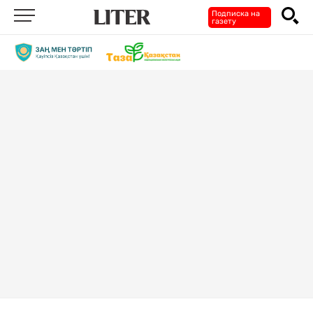
Подписка на
газету