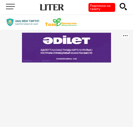
Подписка на
газету