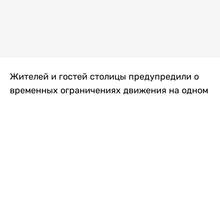
Жителей и гостей столицы предупредили о
временных ограничениях движения на одном
из самых загруженных проспектов города.
Причиной станут дорожные работы, которые
продлятся два дня, передает
Liter.kz
.
По информации городских служб, с 7 по 8
августа на проспекте Кабанбай батыра
пройдет ремонт дорожного покрытия. В связи
с этим движение будет частично ограничено
на участке от улицы Калкаман до улицы