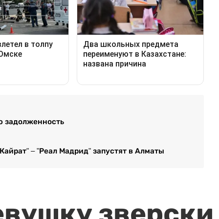
ю задолженность
айрат" – "Реал Мадрид" запустят в Алматы
евушку зверски