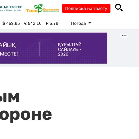
Подписка на газету
Погода
$
469.85
€
542.16
₽
5.78
ным
ороне