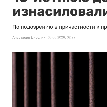
изнасиловали
По подозрению в причастности к п
05.08.2026, 02:27
Анастасия Цирулик