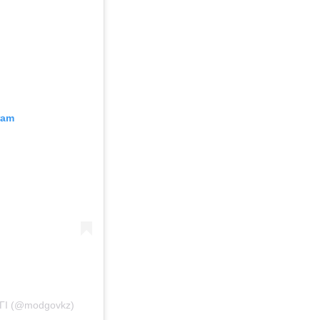
ram
ГІ (@modgovkz)