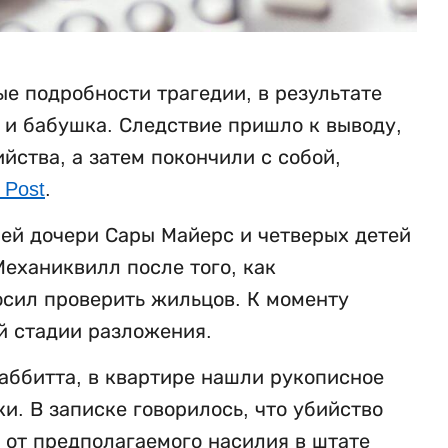
е подробности трагедии, в результате
ь и бабушка. Следствие пришло к выводу,
ства, а затем покончили с собой,
 Post
.
ней дочери Сары Майерс и четверых детей
еханиквилл после того, как
осил проверить жильцов. К моменту
й стадии разложения.
аббитта, в квартире нашли рукописное
. В записке говорилось, что убийство
 от предполагаемого насилия в штате