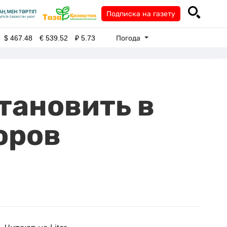
Подписка на газету
Погода
$
467.48
€
539.52
₽
5.73
тановить в
оров