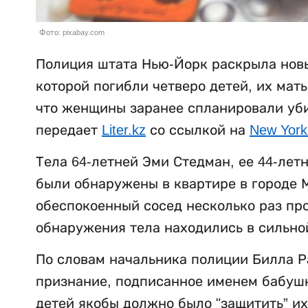
Фото: pixabay.com
Полиция штата Нью-Йорк раскрыла новы
которой погибли четверо детей, их мат
что женщины заранее спланировали убий
передает
Liter.kz
со ссылкой на
New York
Тела 64-летней Эми Стедман, ее 44-лет
были обнаружены в квартире в городе М
обеспокоенный сосед несколько раз пр
обнаружения тела находились в сильно
По словам начальника полиции Билла Р
признание, подписанное именем бабушки
детей якобы должно было "защитить” их