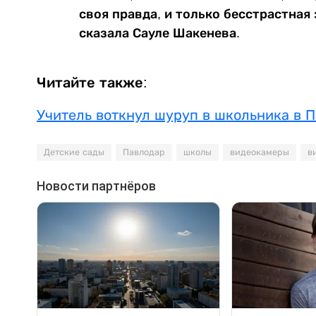
своя правда, и только бесстрастная 
сказала Сауле Шакенева.
Читайте также:
Учитель воткнул шуруп в школьника в 
Детские сады
Павлодар
школы
видеокамеры
в