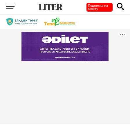
Подписка на
газету