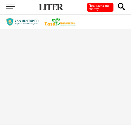
Подписка на
газету