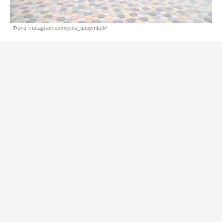
Фото: instagram.com/jenis_qasymbek/