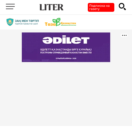
Подписка на
газету