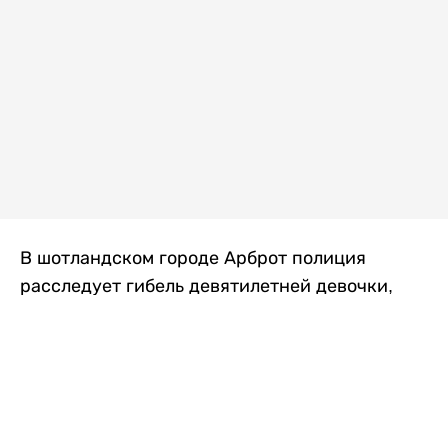
В шотландском городе Арброт полиция
расследует гибель девятилетней девочки,
которую нашли с тяжелыми травмами в
промышленной зоне, где семья разбила
палаточный лагерь. По подозрению в
убийстве ребенка задержан ее 35-летний
отец, передает
Liter.kz
со ссылкой на
The Sun
.