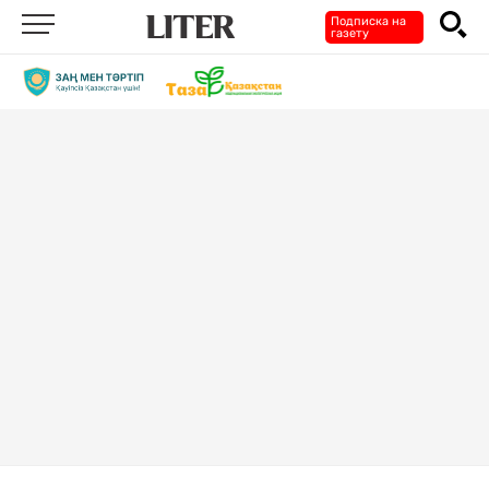
Подписка на
газету