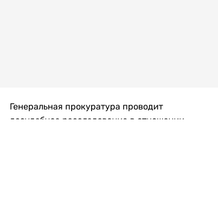
Генеральная прокуратура проводит
досудебное расследование в отношении
преступной группы, длительное время
занимавшейся экономической контрабандой
товаров из Китая в Казахстан, передает
Liter.kz
со ссылкой на Генпрокуратуру РК.
"Следствием установлено, что из 37
компаний, только по двум