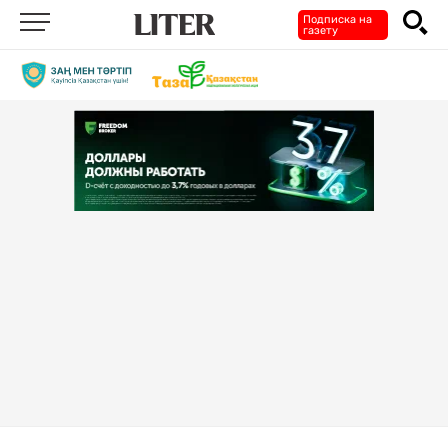
Подписка на
газету