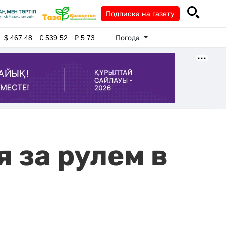
Подписка на газету
Погода
$
467.48
€
539.52
₽
5.73
 за рулем в