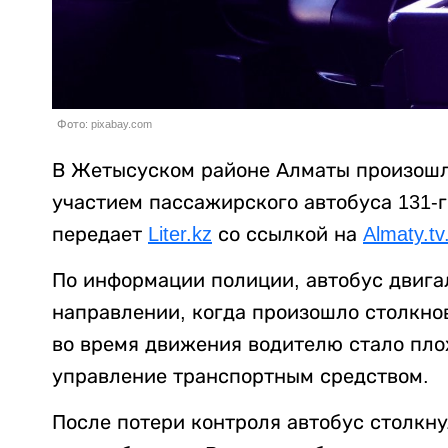
Фото: pixabay.com
В Жетысуском районе Алматы произошл
участием пассажирского автобуса 131-г
передает
Liter.kz
со ссылкой на
Almaty.tv
По информации полиции, автобус двига
направлении, когда произошло столкно
во время движения водителю стало плох
управление транспортным средством.
После потери контроля автобус столкну