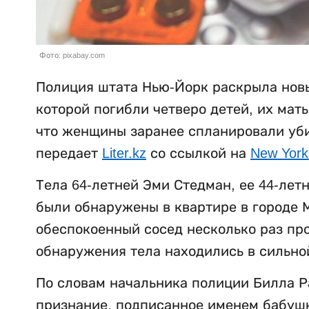
Фото: pixabay.com
Полиция штата Нью-Йорк раскрыла новы
которой погибли четверо детей, их мат
что женщины заранее спланировали убий
передает
Liter.kz
со ссылкой на
New York
Тела 64-летней Эми Стедман, ее 44-лет
были обнаружены в квартире в городе М
обеспокоенный сосед несколько раз пр
обнаружения тела находились в сильно
По словам начальника полиции Билла Р
признание, подписанное именем бабушки