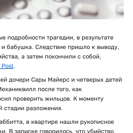
е подробности трагедии, в результате
ь и бабушка. Следствие пришло к выводу,
ства, а затем покончили с собой,
 Post
.
ней дочери Сары Майерс и четверых детей
еханиквилл после того, как
осил проверить жильцов. К моменту
й стадии разложения.
аббитта, в квартире нашли рукописное
. В записке говорилось, что убийство