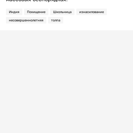
Индия
Похищение
Школьница
изнасилование
несовершеннолетняя
толпа