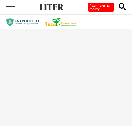
Подписка на
газету