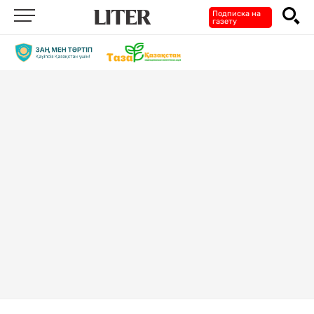
Подписка на
газету