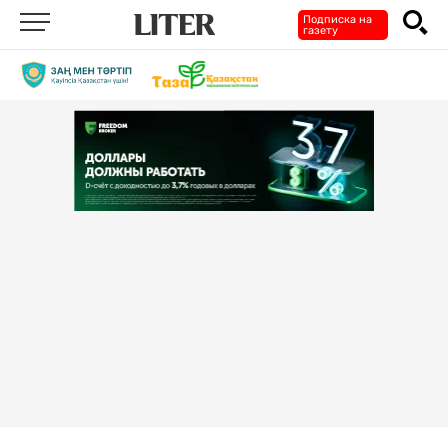
Подписка на
газету