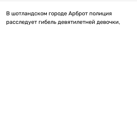
В шотландском городе Арброт полиция
расследует гибель девятилетней девочки,
которую нашли с тяжелыми травмами в
промышленной зоне, где семья разбила
палаточный лагерь. По подозрению в
убийстве ребенка задержан ее 35-летний
отец, передает
Liter.kz
со ссылкой на
The Sun
.
По данным полиции, семья из Западного
Йоркшира приехала в Арброт и разбила
палатку на территории заброшенной
промышленной зоны неподалеку от пляжа.
Вместе с родителями были двое детей.
Местные жители рассказали, что вечером в
воскресенье заметили палатку рядом с