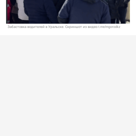
Забастовка водителей в Уральске. Скриншот из видео t.me/mgorodkz