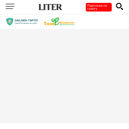
Подписка на
газету